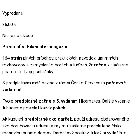
Vypredané
36,00
€
Nie je na sklade
Predplať si Hikemates magazín
164
strán
plných príbehov, praktických návodov, úprimných
rozhovorov a zamyslení o horách a ľuďoch
2x ročne
z tlačiarne
priamo do tvojej schránky.
S predplatným máš naviac v rámci Česko-Slovenska
poštovné
zadarmo
!
Tvoje
predplatné začne s 5. vydaním
Hikemates. Ďalšie vydanie
ti budeme posielať každý polrok.
Ak kupuješ
predplatné ako darček
, použi adresu obdarovaného
ako doručovaciu adresu a my mu zašleme predplatené číslo
magazínu priamo domov. Darčekový poukaz, ktorý si vytlačíš, si