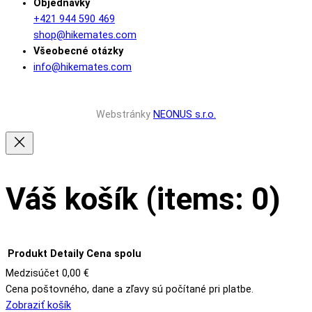
Objednávky
+421 944 590 469
shop@hikemates.com
Všeobecné otázky
info@hikemates.com
Webstránky
NEONUS s.r.o.
Váš košík
(items: 0)
Produkt
Detaily
Cena spolu
Medzisúčet
0,00 €
Cena poštovného, dane a zľavy sú počítané pri platbe.
Produkty
Zobraziť košík