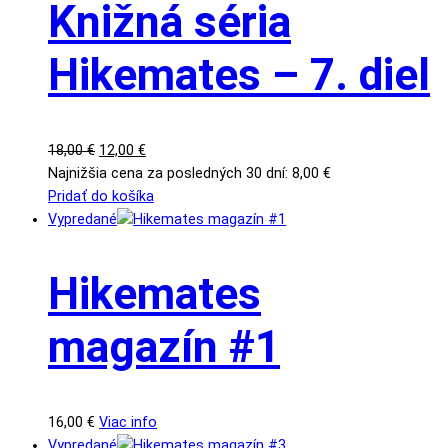
Knižná séria
Hikemates – 7. diel
Pôvodná
Aktuálna
18,00
€
12,00
€
cena
cena
Najnižšia cena za posledných 30 dní:
8,00
€
bola:
je:
Pridať do košíka
18,00 €.
12,00 €.
Vypredané
Hikemates
magazín #1
16,00
€
Viac info
Vypredané