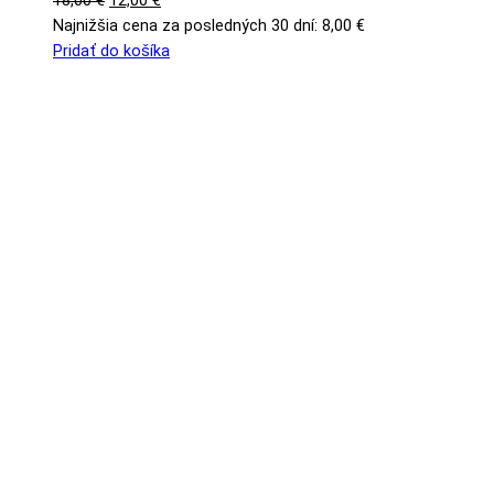
18,00
€
12,00
€
cena
cena
Najnižšia cena za posledných 30 dní:
8,00
€
bola:
je:
Pridať do košíka
18,00 €.
12,00 €.