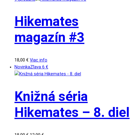
Hikemates
magazín #3
18,00
€
Viac info
Novinka
Zľava
6
€
Knižná séria
Hikemates – 8. diel
Pôvodná
Aktuálna